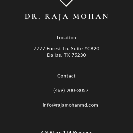
Location
7777 Forest Ln. Suite #C820
Dallas, TX 75230
(opens in a new tab)
Contact
(469) 200-3057
Call Dr. Raja Mohan, Dallas TX on the
info@rajamohanmd.com
Dr. Raja Mohan, Dallas TX reviews:
4.9 Stars 174 Reviews