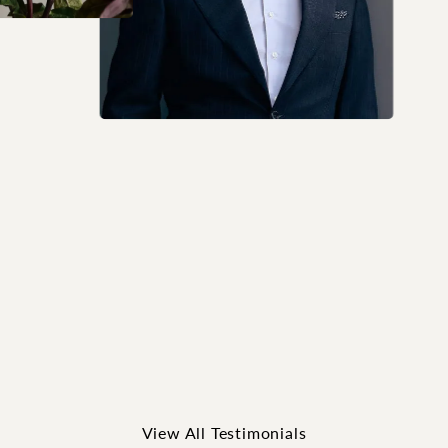
I want To extend my Deep Appreciation To Dr. Ra
and his entire staff. Dr. Raj thank you so much f
your honesty, and knowledge about my result
after healing. I usually get Nervous when I come
in contact with doctors & forget all the questions
had in mind to ask, but not with you. You made
me feel like I was having a conversation w...
Read More
5 out of 5 stars
Elizabeth Spencer
View All Testimonials