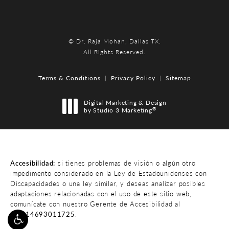
© Dr. Raja Mohan, Dallas TX.
All Rights Reserved.
Terms & Conditions
Privacy Policy
Sitemap
Digital Marketing & Design
®
by Studio 3 Marketing
(opens in a new tab)
Accesibilidad:
si tienes problemas de visión o algún otro
impedimento considerado en la Ley de Estadounidenses con
Discapacidades o una ley similar, y deseas analizar posibles
adaptaciones relacionadas con el uso de este sitio web,
comunícate con nuestro Gerente de Accesibilidad al
tel:+14693011725
.