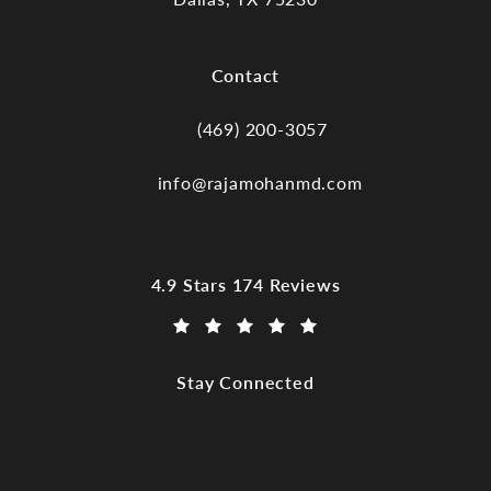
(opens in a new tab)
Contact
(469) 200-3057
Call Dr. Raja Mohan, Dallas TX on the
info@rajamohanmd.com
Dr. Raja Mohan, Dallas TX reviews:
4.9 Stars 174 Reviews
(Opens in a new tab)
Stay Connected