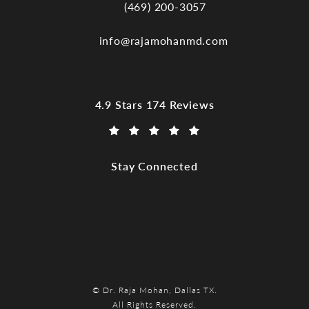
(469) 200-3057
Call Dr. Raja Mohan, Dallas TX on the
info@rajamohanmd.com
Dr. Raja Mohan, Dallas TX reviews:
4.9 Stars 174 Reviews
(Opens in a new tab)
Stay Connected
© Dr. Raja Mohan, Dallas TX.
All Rights Reserved.