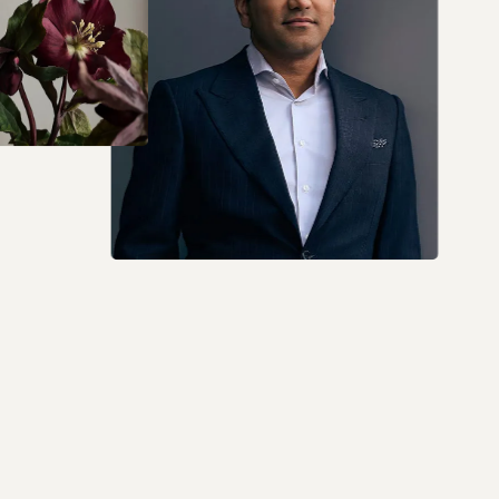
No hablo inglés.
Solo quiero decir q Dr. Raja es el mejor.
Tengo 5 semanas de cirugía y todo va muy bien.
Lo recomiendo 100%.
5 out of 5 stars
Jackeline LA