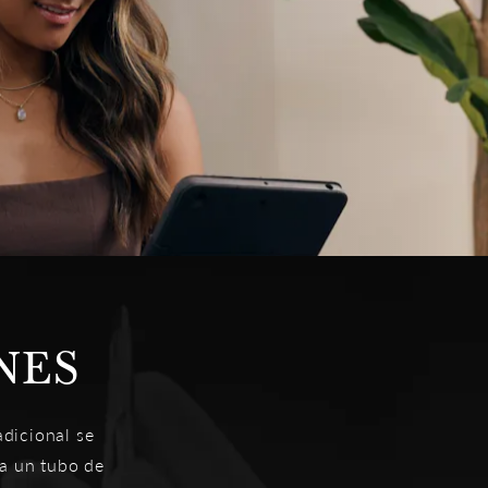
NES
adicional se
ca un tubo de