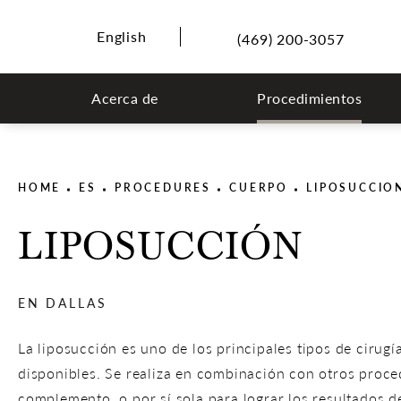
English
(469) 200-3057
Acerca de
Procedimientos
HOME
ES
PROCEDURES
CUERPO
LIPOSUCCIO
LIPOSUCCIÓN
EN DALLAS
La liposucción es uno de los principales tipos de cirugía
disponibles. Se realiza en combinación con otros proc
complemento, o por sí sola para lograr los resultados d