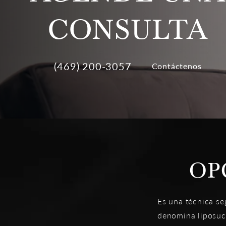
CONSULTA
(469) 200-3057
Contáctenos
OP
Es una técnica se
denomina liposucc