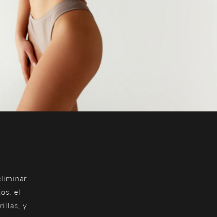
eliminar
os, el
illas, y