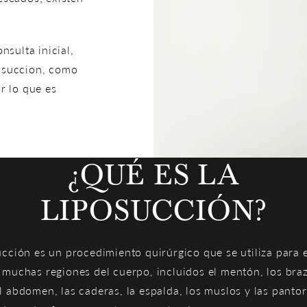
nsulta inicial,
posuccion, como
r lo que es
¿QUÉ ES LA
LIPOSUCCIÓN?
ucción es un procedimiento quirúrgico que se utiliza para 
 muchas regiones del cuerpo, incluidos el mentón, los braz
l abdomen, las caderas, la espalda, los muslos y las pantorr