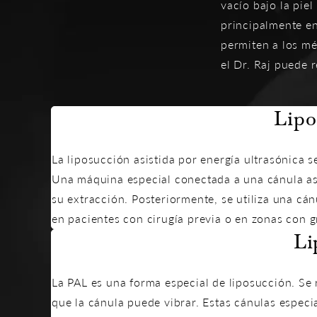
vacío bajo la pie
principalmente e
permiten a los mé
el Dr. Raj puede 
Lipo
La liposucción asistida por energía ultrasónica s
Una máquina especial conectada a una cánula asis
su extracción. Posteriormente, se utiliza una cá
en pacientes con cirugía previa o en zonas con g
Li
La PAL es una forma especial de liposucción. Se r
que la cánula puede vibrar. Estas cánulas especia