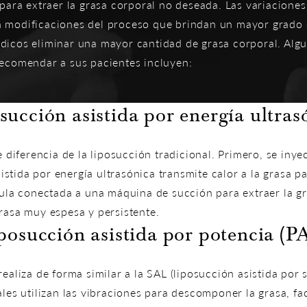
l para extraer la grasa corporal no deseada. Las variacione
n modificaciones del proceso que brindan un mayor grado 
dicos eliminar una mayor cantidad de grasa corporal. Alg
recomendar a sus pacientes incluyen:
succión asistida por energía ultras
e diferencia de la liposucción tradicional. Primero, se inye
tida por energía ultrasónica transmite calor a la grasa pa
nula conectada a una máquina de succión para extraer la gra
rasa muy espesa y persistente.
posucción asistida por potencia (P
ealiza de forma similar a la SAL (liposucción asistida por s
les utilizan las vibraciones para descomponer la grasa, fa