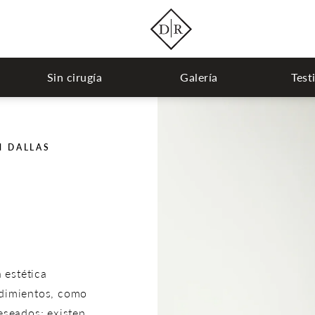
Sin cirugía
Galería
Test
N DALLAS
 estética
edimientos, como
eseados; existen