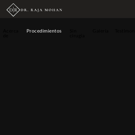
Acerca
Procedimientos
Sin
Galería
Testimon
de
cirugía