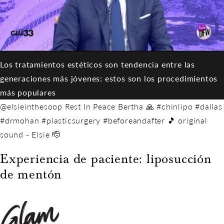
Los tratamientos estéticos son tendencia entre las
generaciones más jóvenes: estos son los procedimientos
más populares
@elsieinthesoop Rest In Peace Bertha 🙏 #chinlipo #dallas
#drmohan #plasticsurgery #beforeandafter 🎵 original
sound - Elsie 🫡
Experiencia de paciente: liposucción
de mentón