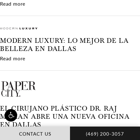
about ¿Es adecuada para ti una miniabdominopl
Read more
MODERN LUXURY: LO MEJOR DE LA
BELLEZA EN DALLAS
about Modern Luxury: lo mejor de la belleza en
Read more
EL CIRUJANO PLÁSTICO DR. RAJ
MOHAN ABRE UNA NUEVA OFICINA
EN DALLAS
CALL DR. RAJA MOHA
about El cirujano plástico Dr. Raj Mohan abre 
CONTACT US
(469) 200-3057
Read more