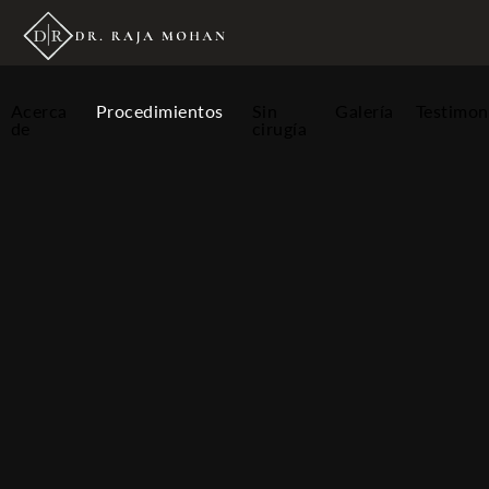
Acerca
Procedimientos
Sin
Galería
Testimon
de
cirugía