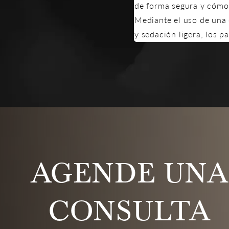
de forma segura y cómod
Mediante el uso de una 
y sedación ligera, los 
AGENDE UNA
CONSULTA