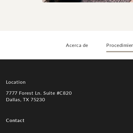
Acerca de
Procedimie
Location
7777 Forest Ln. Suite #C820
Dallas, TX 75230
(opens in a new tab)
Contact