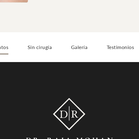
ntos
Sin cirugía
Galería
Testimonios