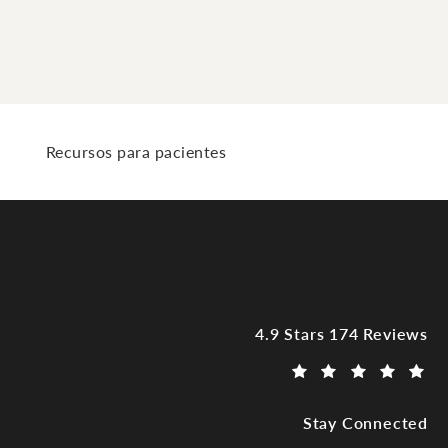
Recursos para pacientes
Dr. Raja Mohan, Dallas T
4.9 Stars 174 Reviews
(Opens in a new tab)
Stay Connected